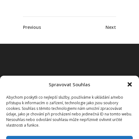
Previous
Next
Zásady ochrany osobních údajů
Spravovat Souhlas
Zásady cookies (EU)
Prohlášení o přístupnosti
Abychom poskytli co nejlepší služby, používáme k ukládání a/nebo
přístupu k informacím o zařízení, technologie jako jsou soubory
cookies. Souhlas s těmito technologiemi nám umožní zpracovávat
údaje, jako je chování při procházení nebo jedinečná ID na tomto webu.
Nesouhlas nebo odvolání souhlasu může nepříznivě ovlivnit určité
vlastnosti a funkce.